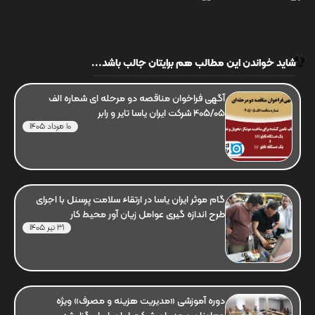
شاید خواندن این مطالب هم برایتان جالب باشد...
آگهی فراخوان مناقصه دو مرحله ای شماره الف
405/05 شرکت ایران یاسا تایر و رابر
10 مرداد 1405
گام موثر ایران یاسا در ارتقاء سلامت پرسنل با اجرای
طرح اندازه گیری عوامل زیان آور محیط کار
31 تیر 1405
دوره آموزشی «مدیریت هزینه و مصرف» ویژه