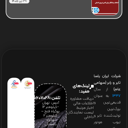
29 تیر 1405
شرکت ایران یاسا
تایر و رابر (سهامی
لینک‌های
عام)
از سال
مفید:
۱۳۴۷
به عنوان
تلفن:65607028(021)
دریافت مشاوره
قدیمی‌ترین و
آدرس: تهران
اطلاعات مالی
-کیلومتر 12
اخبار مرتبط
بزرگ‌ترین
بزرگراه فتح –
لیست نمایندگان
تولیدکننده تایر و
کیلومتر ۲
داخلی
بزرگراه
تیوب موتور
باغستان