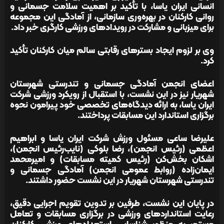
انسانی ایران یاسا، با تأکید بر اهمیت سلامت جسمانی و
روانی کارکنان در بهره‌وری سازمانی، از آمادگی این مجموعه
برای میزبانی و مشارکت در رویدادهای ورزشی کارگری خبر داد.
وی بر لزوم ایجاد بسترهای رقابتی سالم میان کارکنان تأکید
کرد.
اعضای انجمن آمادگی جسمانی و تندرستی شهرستان
شهریار نیز در این نشست، با استقبال از رویکرد ورزشی شرکت
ایران یاسا، به ارائه دیدگاه‌های تخصصی خود پیرامون نحوه
برگزاری استاندارد این مسابقات پرداختند.
علیرضا ساعی مسئول ورزش شرکت ایران یاسا و ابراهیم
اعظمی (رئیس انجمن)، رضا بلوکی (نایب‌رئیس انجمن)،
اشکان بخش‌کن (رئیس کمیته مسابقات) و امیرمحمد
ایمان‌زاده (روابط عمومی انجمن) آمادگی جسمانی و
تندرستی شهرستان شهریار در این نشست حضور داشتند.
در پایان این نشست، طرفین بر تدوین تقویم اجرایی دقیق،
رعایت استانداردهای ورزشی در برگزاری مسابقات و تعامل