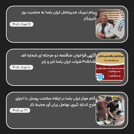
پیام تبریک مدیرعامل ایران یاسا به مناسبت روز
خبرنگار
17 مرداد 1405
آگهی فراخوان مناقصه دو مرحله ای شماره الف
405/05 شرکت ایران یاسا تایر و رابر
10 مرداد 1405
گام موثر ایران یاسا در ارتقاء سلامت پرسنل با اجرای
طرح اندازه گیری عوامل زیان آور محیط کار
31 تیر 1405