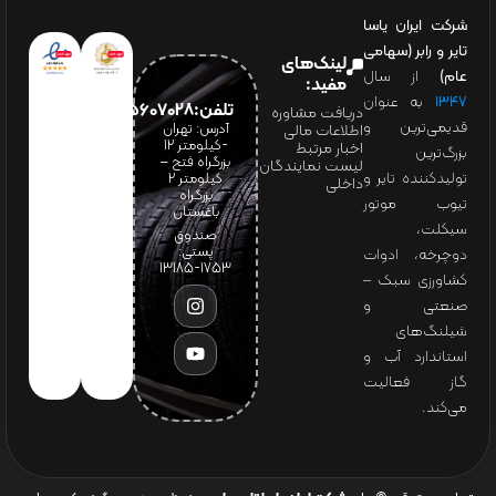
شرکت ایران یاسا
تایر و رابر (سهامی
لینک‌های
عام)
از سال
مفید:
۱۳۴۷
به عنوان
تلفن:65607028(021)
دریافت مشاوره
قدیمی‌ترین و
آدرس: تهران
اطلاعات مالی
-کیلومتر 12
اخبار مرتبط
بزرگ‌ترین
بزرگراه فتح –
لیست نمایندگان
تولیدکننده تایر و
کیلومتر ۲
داخلی
بزرگراه
تیوب موتور
باغستان
سیکلت،
صندوق
پستی:
دوچرخه، ادوات
1753-13185
کشاورزی سبک –
صنعتی و
شیلنگ‌های
استاندارد آب و
گاز فعالیت
می‌کند.