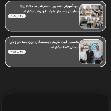
دوره آموزشی «مدیریت هزینه و مصرف» ویژه
معاونان و مدیران شرکت ایران‌یاسا برگزار شد
30 تیر 1405
نخستین آیین تکریم بازنشستگان ایران یاسا تایر و رابر
در سال 1405 برگزار شد
30 تیر 1405