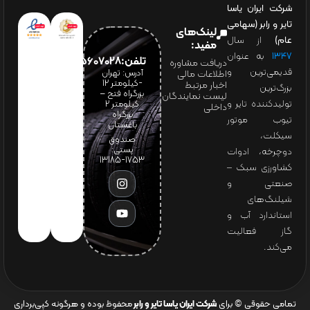
شرکت ایران یاسا
تایر و رابر (سهامی
لینک‌های
عام)
از سال
مفید:
۱۳۴۷
به عنوان
تلفن:65607028(021)
دریافت مشاوره
قدیمی‌ترین و
آدرس: تهران
اطلاعات مالی
-کیلومتر 12
اخبار مرتبط
بزرگ‌ترین
بزرگراه فتح –
لیست نمایندگان
تولیدکننده تایر و
کیلومتر ۲
داخلی
بزرگراه
تیوب موتور
باغستان
سیکلت،
صندوق
پستی:
دوچرخه، ادوات
1753-13185
کشاورزی سبک –
صنعتی و
شیلنگ‌های
استاندارد آب و
گاز فعالیت
می‌کند.
تمامی حقوقی © برای
شرکت ایران یاسا تایر و رابر
محفوظ بوده و هرگونه کپی‌برداری