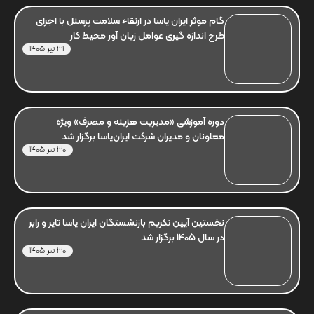
گام موثر ایران یاسا در ارتقاء سلامت پرسنل با اجرای
طرح اندازه گیری عوامل زیان آور محیط کار
31 تیر 1405
دوره آموزشی «مدیریت هزینه و مصرف» ویژه
معاونان و مدیران شرکت ایران‌یاسا برگزار شد
30 تیر 1405
نخستین آیین تکریم بازنشستگان ایران یاسا تایر و رابر
در سال 1405 برگزار شد
30 تیر 1405