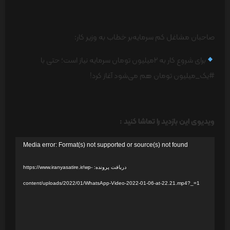
صاحبان مشاغل کم سرمایه‌بر خطاب به وزیر کار:
برای شروع کار به ۲میلیون تومان سرمایه نیاز است؛ حتی با
#یک_میلیون تومان هم می‌شود آغاز کرد!
ویدیوی این بازدید را تماشا کنید :
نمایشگر
Media error: Format(s) not supported or source(s) not found
ویدیو
دریافت پرونده: https://www.iranyasatire.ir/wp-
content/uploads/2022/01/WhatsApp-Video-2022-01-06-at-22.21.mp4?_=1