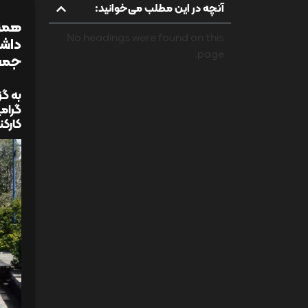
آنچه در این مطلب می‌خوانید:
همزم
No headings were found on this
داشت
page.
جمعی
به گز
گرام
کارکن