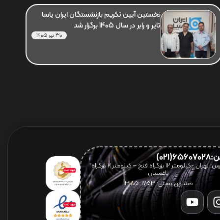
نخستین آیین تکریم بازنشستگان ایران یاسا
تایر و رابر در سال 1405 برگزار شد
30 تیر 1405
656(021)
آدرس: تهران -کیلومتر 12 بزرگراه فتح – کیلومتر ۲ بزرگراه
باغستان
صندوق پستی: 1753-13185