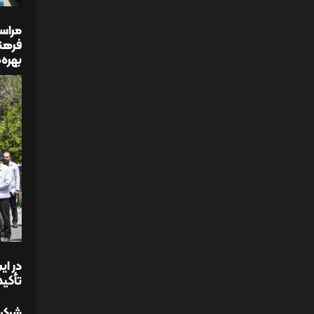
مراسم
فرهن
بهره‌
در ای
تأکید
شرکت 