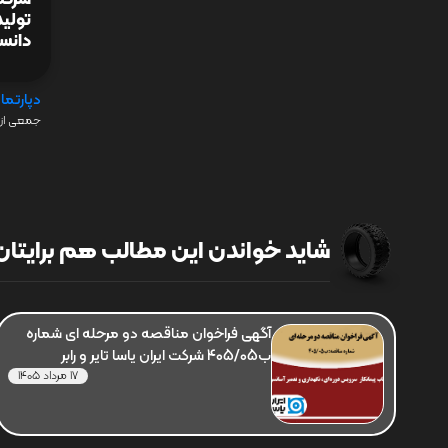
تولی
دانست
دپارتما
جمعی از 
شاید خواندن این مطالب هم برایتان 
آگهی فراخوان مناقصه دو مرحله ای شماره
ب405/05 شرکت ایران یاسا تایر و رابر
17 مرداد 1405