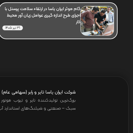
گام موثر ایران یاسا در ارتقاء سلامت پرسنل با
اجرای طرح اندازه گیری عوامل زیان آور محیط
کار
31 تیر 1405
شرکت ایران یاسا تایر و رابر (سهامی عام)
ا
بزرگ‌ترین تولیدکننده تایر و تیوب موت
سبک – صنعتی و شیلنگ‌های استاندارد آب 