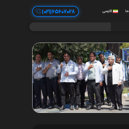
65607028(021)
ما
فارسی