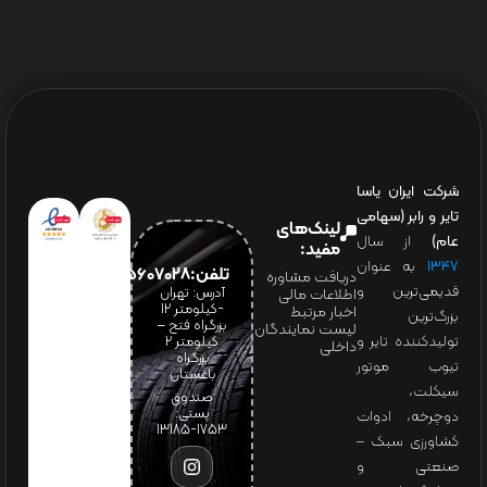
شرکت ایران یاسا
تایر و رابر (سهامی
لینک‌های
عام)
از سال
مفید:
۱۳۴۷
به عنوان
تلفن:65607028(021)
دریافت مشاوره
قدیمی‌ترین و
آدرس: تهران
اطلاعات مالی
-کیلومتر 12
اخبار مرتبط
بزرگ‌ترین
بزرگراه فتح –
لیست نمایندگان
تولیدکننده تایر و
کیلومتر ۲
داخلی
بزرگراه
تیوب موتور
باغستان
سیکلت،
صندوق
پستی:
دوچرخه، ادوات
1753-13185
کشاورزی سبک –
صنعتی و