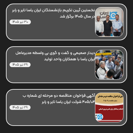
نخستین آیین تکریم بازنشستگان ایران یاسا تایر و رابر
در سال 1405 برگزار شد
30 تیر 1405
دیدار صمیمی و گفت و گوی بی واسطه مدیرعامل
ایران یاسا با همکاران واحد تولید
29 تیر 1405
آگهی فراخوان مناقصه دو مرحله ای شماره ب
405/04 شرکت ایران یاسا تایر و رابر
29 تیر 1405