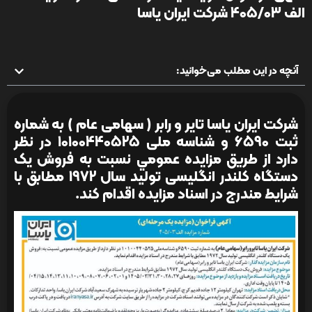
الف 405/03 شرکت ایران یاسا
آنچه در این مطلب می‌خوانید:
شرکت ایران یاسا تایر و رابر ( سهامی عام ) به شماره
ثبت 6590 و شناسه ملی 10100440525 در نظر
دارد از طريق مزایده عمومي نسبت به فروش یک
دستگاه کلندر انگلیسی تولید سال 1972 مطابق با
شرایط مندرج در اسناد مزایده اقدام کند.