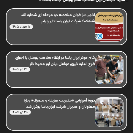
شاید خواندن این مطالب هم برایتان جالب باشد...
آگهی فراخوان مناقصه دو مرحله ای شماره الف
405/05 شرکت ایران یاسا تایر و رابر
10 مرداد 1405
گام موثر ایران یاسا در ارتقاء سلامت پرسنل با اجرای
طرح اندازه گیری عوامل زیان آور محیط کار
31 تیر 1405
دوره آموزشی «مدیریت هزینه و مصرف» ویژه
معاونان و مدیران شرکت ایران‌یاسا برگزار شد
30 تیر 1405