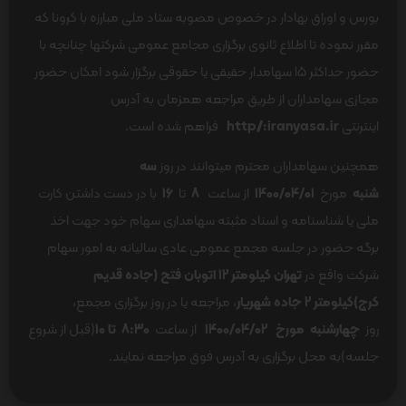
بورس و اوراق بهادار در خصوص مصوبه ستاد ملی مبارزه با کرونا که
مقرر نموده تا اطلاع ثانوی برگزاری مجامع عمومی شرکت­ها چنانچه با
حضور حداکثر 15 سهامدار حقیقی یا حقوقی برگزار شود امکان حضور
مجازی سهامداران از طریق مراجعه همزمان به آدرس
اینترنتی
http//:iranyasa.ir
فراهم شده است.
همچنین سهامداران محترم می­توانند در روز
سه
شنبه
مورخ
1400/04/01
از ساعت
8
تا
16
با در دست داشتن کارت
ملی یا شناسنامه و اسناد مثبته سهامداری سهام خود جهت اخذ
برگه حضور در جلسه مجمع عمومی عادی سالیانه به امور سهام
شرکت واقع در
تهران کیلومتر 12 اتوبان فتح (جاده قدیم
کرج)کیلومتر 2 جاده شهریار
، مراجعه یا در روز برگزاری مجمع،
روز
چهارشنبه مورخ 1400/04/02
از ساعت
8:30 تا 10
(قبل از شروع
جلسه)به محل برگزاری به آدرس فوق مراجعه نمایند.