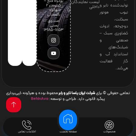
بزرگراه فتح –
لیست نمایندگان
تولیدکننده تایر و
کیلومتر ۲
داخلی
بزرگراه
تیوب موتور
باغستان
سیکلت،
صندوق
پستی:
دوچرخه، ادوات
1753-13185
کشاورزی سبک –
صنعتی و
شیلنگ‌های
استاندارد آب و
گاز فعالیت
می‌کند.
تمامی حقوقی © برای
شرکت ایران یاسا تایر و رابر
محفوظ بوده و هرگونه کپی‌برداری
پیگرد قانونی دارد. طراحی و توسعه:
BehinAva
محصولات
صفحه نخست
اطلاعات تماس