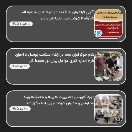
آگهی فراخوان مناقصه دو مرحله ای شماره الف
405/05 شرکت ایران یاسا تایر و رابر
10 مرداد 1405
گام موثر ایران یاسا در ارتقاء سلامت پرسنل با اجرای
طرح اندازه گیری عوامل زیان آور محیط کار
31 تیر 1405
دوره آموزشی «مدیریت هزینه و مصرف» ویژه
معاونان و مدیران شرکت ایران‌یاسا برگزار شد
30 تیر 1405