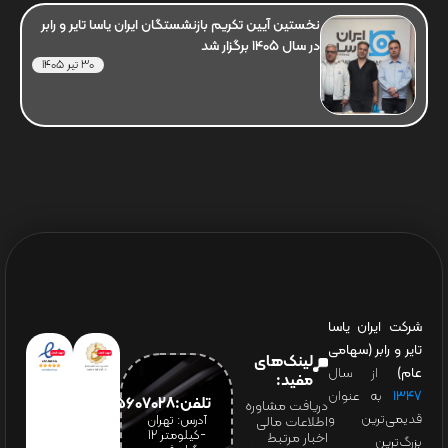
نخستین آیین تکریم بازنشستگان ایران یاسا تایر و رابر
در سال 1405 برگزار شد
30 تیر 1405
شرکت ایران یاسا
تایر و رابر (سهامی
لینک‌های
عام)
از سال
مفید:
۱۳۴۷
به عنوان
تلفن:65607028(021)
دریافت مشاوره
قدیمی‌ترین و
آدرس: تهران
اطلاعات مالی
-کیلومتر 12
اخبار مرتبط
بزرگ‌ترین