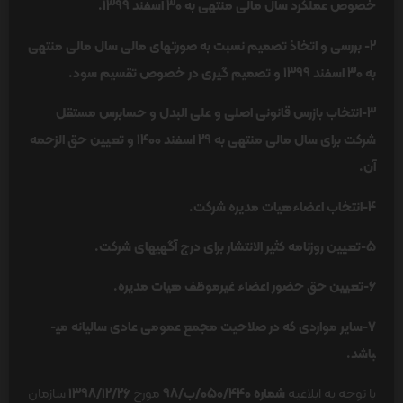
خصوص عملکرد سال مالی منتهی به 30 اسفند 1399.
2- بررسی و اتخاذ تصمیم نسبت به صورت­های مالی سال مالی منتهی
به 30 اسفند 1399 و تصمیم گیری در خصوص تقسیم سود.
3-انتخاب بازرس قانونی اصلی و علی البدل و حسابرس مستقل
شرکت برای سال مالی منتهی به 29 اسفند 1400 و تعیین حق الزحمه
آن.
4-انتخاب اعضاءهیات مدیره شرکت.
5-تعیین روزنامه کثیر الانتشار برای درج آگهی­های شرکت.
6-تعیین حق حضور اعضاء غیرموظف هیات مدیره.
7-سایر مواردی که در صلاحیت مجمع عمومی عادی سالیانه می­
باشد.
با توجه به ابلاغیه
شماره 050/440/ب/98
مورخ
1398/12/26
سازمان