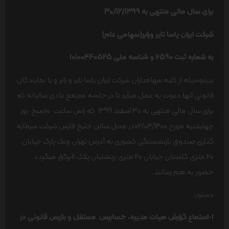
برای سال مالی منتهی به 30/12/1399
شرکت ایران یاسا تایر ورابر(سهامی عام)
به شماره ثبت 6590 و شناسه ملی 10100440525
بدینوسیله از کلیه سهامداران شرکت ایران یاسا تایر و رابر و یا نمایندگان
قانونی آنها دعوت به عمل می­آید تا در جلسه مجمع عادی سالیانه که
برای سال مالی منتهی به 30 اسفند 1399 که راس ساعت 10صبح روز
چهارشنبه مورخ 02/04/1400در محل­ سالن خلیج فارس شرکت سرمایه
گذاری صندوق بازنشستگی کشوری به آدرس تهران ونک پارک خیابان
20 متری گلستان خیابان 20 متری زرتشتیان پلاک 11برگزار می­گردد
حضور به هم رسانند.
دستور:
1-استماع گزارش هیات مدیره، حسابرس مستقل و بازرس قانونی در