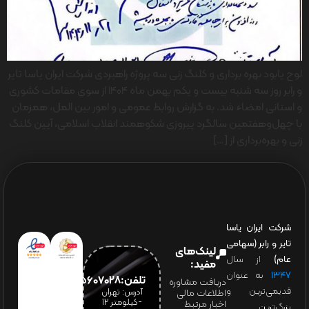
لوح یابود بهره برداری و کلنگ زنی سه پروژه راهبردی شرکت ایران یاسا تایر
و رابر روز سه شنبه بیست و یکم بهمن ماه 1404 از سوی مقامات کشوری
و استانی امضاء شد. به گزارش روابط عمومی و امور بین المل، همزمان
با چهل‌وهفتمین سالگرد پیروزی شکوهمند انقلاب اسلامی، آیین کلنگ
زنی و بهره‌برداری از […]
شرکت ایران یاسا
تایر و رابر (سهامی
لینک‌های
عام)
از سال
مفید:
۱۳۴۷
به عنوان
تلفن:65607028(021)
دریافت مشاوره
قدیمی‌ترین و
آدرس: تهران
اطلاعات مالی
-کیلومتر 12
اخبار مرتبط
بزرگ‌ترین