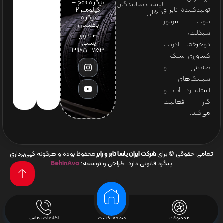
بزرگراه فتح –
لیست نمایندگان
تولیدکننده تایر و
کیلومتر ۲
داخلی
بزرگراه
تیوب موتور
باغستان
سیکلت،
صندوق
پستی:
دوچرخه، ادوات
1753-13185
کشاورزی سبک –
صنعتی و
شیلنگ‌های
استاندارد آب و
گاز فعالیت
می‌کند.
تمامی حقوقی © برای
شرکت ایران یاسا تایر و رابر
محفوظ بوده و هرگونه کپی‌برداری
پیگرد قانونی دارد. طراحی و توسعه:
BehinAva
محصولات
صفحه نخست
اطلاعات تماس