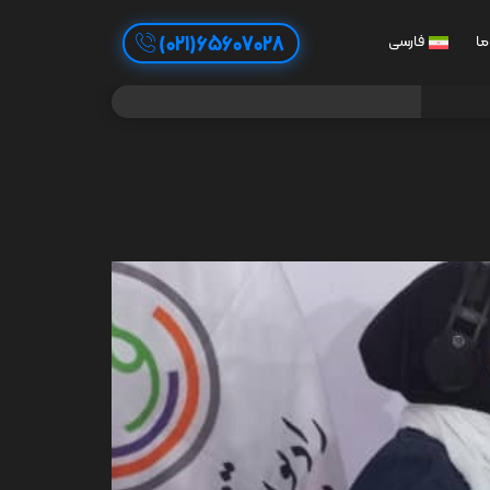
65607028(021)
ما
فارسی