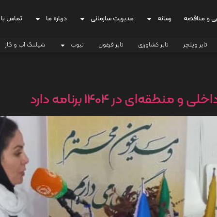
ی و مناقصه
رسانه
مدیریت سازمانی
درباره ما
تماس با 
تایر ویلچر
تایر کشاورزی
تایر فرغون
تیوب
شیلنگ آب و گاز
طقه‌ای در 1404 برنامه دارد