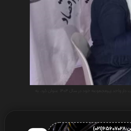
مدیر فروش و صادرات شرکت ایران یاسا تایر و رابر توسعه سهم شرکت از بازار داخلی و منطقه‌ای و تمرکز بر برندینگ را از برنامه های اولویت دار واحد زیرمجموعه خود در سال 1404 عنوان کرد. به
656(021)