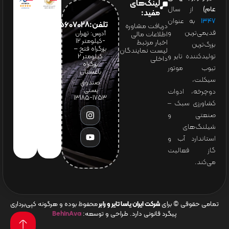
لینک‌های
عام)
از سال
مفید:
۱۳۴۷
به عنوان
تلفن:65607028(021)
دریافت مشاوره
قدیمی‌ترین و
آدرس: تهران
اطلاعات مالی
-کیلومتر 12
اخبار مرتبط
بزرگ‌ترین
بزرگراه فتح –
لیست نمایندگان
تولیدکننده تایر و
کیلومتر ۲
داخلی
بزرگراه
تیوب موتور
باغستان
سیکلت،
صندوق
پستی:
دوچرخه، ادوات
1753-13185
کشاورزی سبک –
صنعتی و
شیلنگ‌های
استاندارد آب و
گاز فعالیت
می‌کند.
تمامی حقوقی © برای
شرکت ایران یاسا تایر و رابر
محفوظ بوده و هرگونه کپی‌برداری
پیگرد قانونی دارد. طراحی و توسعه:
BehinAva