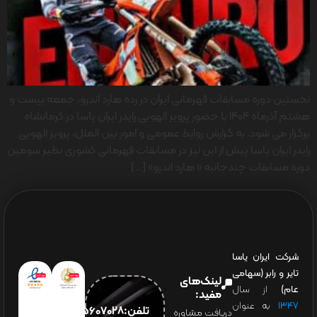
نخستین دوره مسابقات قهرمانی ایران در رده هارد اندرو، جمعه بیست و
هشتم آذرماه ۱۴۰۴ با حضور پرویز الهویی رایدر ایران یاسا در کرمانشاه
برگزار می شود. به گزارش روابط عمومی و امور بین الملل، پرویز الهویی
رایدر ایران یاسا پیش از این نیز در مسابقات قهرمانی کشوری نظیر سومین
دوره مسابقات چندجانبه « هارد اندرو» […]
شرکت ایران یاسا
تایر و رابر (سهامی
لینک‌های
عام)
از سال
مفید:
۱۳۴۷
به عنوان
تلفن:65607028(021)
دریافت مشاوره