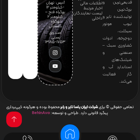
قدیمی‌ترین و
آدرس: تهران
اطلاعات مالی
-کیلومتر 12
اخبار مرتبط
بزرگ‌ترین
بزرگراه فتح –
لیست نمایندگان
تولیدکننده تایر و
کیلومتر ۲
داخلی
بزرگراه
تیوب موتور
باغستان
سیکلت،
صندوق
پستی:
دوچرخه، ادوات
1753-13185
کشاورزی سبک –
صنعتی و
شیلنگ‌های
استاندارد آب و
گاز فعالیت
می‌کند.
تمامی حقوقی © برای
شرکت ایران یاسا تایر و رابر
محفوظ بوده و هرگونه کپی‌برداری
پیگرد قانونی دارد. طراحی و توسعه:
BehinAva