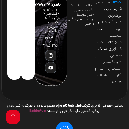
۱۳۴۷
به عنوان
تلفن:65607028(021)
دریافت مشاوره
قدیمی‌ترین و
آدرس: تهران
اطلاعات مالی
-کیلومتر 12
اخبار مرتبط
بزرگ‌ترین
بزرگراه فتح –
لیست نمایندگان
تولیدکننده تایر و
کیلومتر ۲
داخلی
بزرگراه
تیوب موتور
باغستان
سیکلت،
صندوق
پستی:
دوچرخه، ادوات
1753-13185
کشاورزی سبک –
صنعتی و
شیلنگ‌های
استاندارد آب و
گاز فعالیت
می‌کند.
تمامی حقوقی © برای
شرکت ایران یاسا تایر و رابر
محفوظ بوده و هرگونه کپی‌برداری
پیگرد قانونی دارد. طراحی و توسعه:
BehinAva