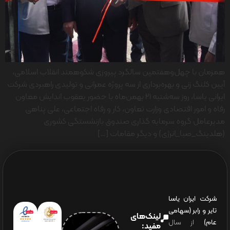
همزمان با چهل‌وهفتمین سالگرد پیروزی شکوهمند انقلاب اسلامی،
آیین کلنگ زنی و بهره‌برداری از سه پروژه عمرانی و تولیدی راهبردی شرکت
ایرانی یاسا، روز سه‌شنبه ۲۱ بهمن‌ماه با حضور یعقوب اندایش معاون
رفاه و امور اقتصادی وزارت تعاون، کار و رفاه اجتماعی، علی پناهی
مدیرعامل گروه سرمایه گذاری صندوق بازنشستگی کشوری
(هلدینگ_صبا_انرژی) و دیگر مقامات […]
شرکت ایران یاسا
تایر و رابر (سهامی
لینک‌های
عام)
از سال
مفید: