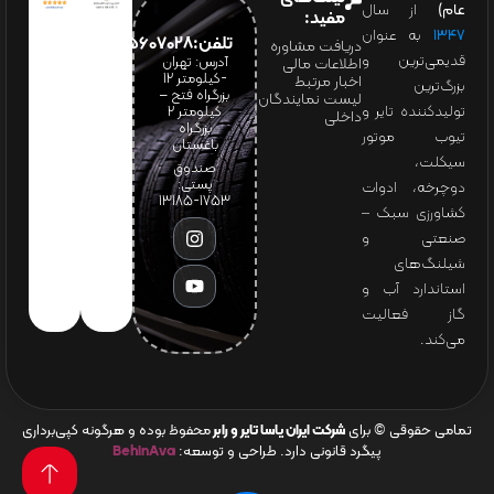
عام)
از سال
مفید:
۱۳۴۷
به عنوان
تلفن:65607028(021)
دریافت مشاوره
قدیمی‌ترین و
آدرس: تهران
اطلاعات مالی
-کیلومتر 12
اخبار مرتبط
بزرگ‌ترین
بزرگراه فتح –
لیست نمایندگان
تولیدکننده تایر و
کیلومتر ۲
داخلی
بزرگراه
تیوب موتور
باغستان
سیکلت،
صندوق
پستی:
دوچرخه، ادوات
1753-13185
کشاورزی سبک –
صنعتی و
شیلنگ‌های
استاندارد آب و
گاز فعالیت
می‌کند.
تمامی حقوقی © برای
شرکت ایران یاسا تایر و رابر
محفوظ بوده و هرگونه کپی‌برداری
پیگرد قانونی دارد. طراحی و توسعه:
BehinAva