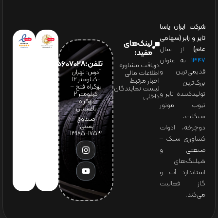
شرکت ایران یاسا
تایر و رابر (سهامی
لینک‌های
عام)
از سال
مفید:
۱۳۴۷
به عنوان
تلفن:65607028(021)
دریافت مشاوره
قدیمی‌ترین و
آدرس: تهران
اطلاعات مالی
-کیلومتر 12
اخبار مرتبط
بزرگ‌ترین
بزرگراه فتح –
لیست نمایندگان
تولیدکننده تایر و
کیلومتر ۲
داخلی
بزرگراه
تیوب موتور
باغستان
سیکلت،
صندوق
پستی:
دوچرخه، ادوات
1753-13185
کشاورزی سبک –
صنعتی و
شیلنگ‌های
استاندارد آب و
گاز فعالیت
می‌کند.