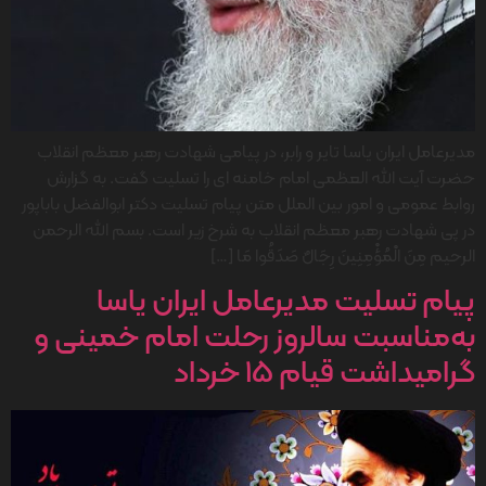
مدیرعامل ایران یاسا تایر و رابر، در پیامی شهادت رهبر معظم انقلاب
حضرت آیت الله العظمی امام خامنه ای را تسلیت گفت. به گزارش
روابط عمومی و امور بین الملل متن پیام تسلیت دکتر ابوالفضل باباپور
در پی شهادت رهبر معظم انقلاب به شرخ زیر است. بسم الله الرحمن
الرحیم مِنَ الْمُؤْمِنِينَ رِجَالٌ صَدَقُوا مَا […]
پیام تسلیت مدیرعامل ایران یاسا
به‌مناسبت سالروز رحلت امام خمینی و
گرامیداشت قیام ۱۵ خرداد