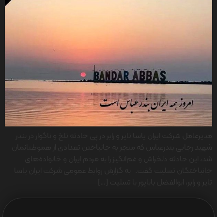
مدیرعامل شرکت ایران یاسا تایر و رابر در پی حادثه تلخ و ناگوار در بندر
شهید رجایی بندرعباس که منجر به جانباختن تعدادی از هموطنانمان
شد، این حادثه دلخراش و غم‌انگیز را به مردم ایران و خانواده‌های
جانباختگان تسلیت گفت. به گزارش روابط عمومی شرکت ایران یاسا
تایر و رابر، ابوالفضل باباپور با تسلیت […]