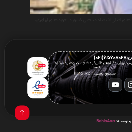
ای اصلی اقتصاد صنعتی کشور در حوزه های ارز آوری،
656(021)
آدرس: تهران -کیلومتر 12 بزرگراه فتح – کیلومتر ۲ بزرگراه
باغستان
صندوق پستی: 1753-13185
 و توسعه:
BehinAva