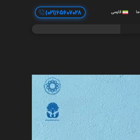
65607028(021)
ما
فارسی