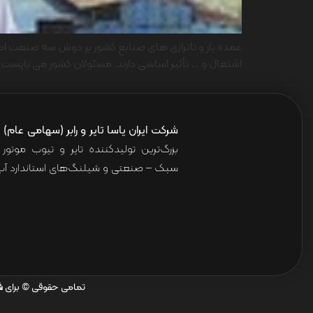
عمده بار و ناترازی های صنایع کشور بر دوش سه صنعت ا
اشتغال و … تأثیر اساسی دارند. مسئولان کشور می بایست 
شرکت ایران یاسا تایر و رابر (سهامی عام)
ا
بزرگ‌ترین تولیدکننده تایر و تیوب موت
سبک – صنعتی و شیلنگ‌های استاندارد آب 
تمامی حقوقی © برای
ش