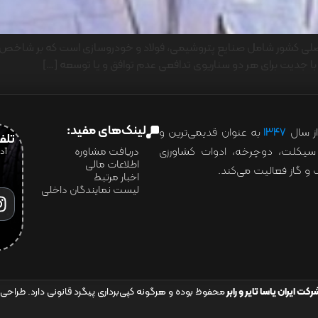
صلی کشور شامل صنایع پتروشیمی، فولاد و خودروسازی است که بر شاخص ه
با جدیت برای هر دو سناریوی تدافعی عدم توافق و یا توسعه […]
لینک‌های مفید:
ز سال
۱۳۴۷
به عنوان قدیمی‌ترین و
تلفن:07028
ور سیکلت، دوچرخه، ادوات کشاورزی
دریافت مشاوره
اطلاعات مالی
و گاز فعالیت می‌کند.
اخبار مرتبط
لیست نمایندگان داخلی
رکت ایران یاسا تایر و رابر
محفوظ بوده و هرگونه کپی‌برداری پیگرد قانونی دارد. طراحی