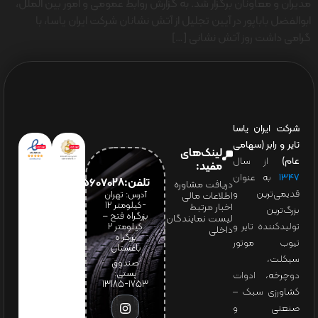
مدیران و معاونان برگزار شد. به گزارش روابط عمومی و امور بین الملل،
ابوالفضل باباپور در آیین تجلیل از آتش نشانان شرکت ایران یاسا، با
گرامی داشت روز آتش نشانی […]
شرکت ایران یاسا
تایر و رابر (سهامی
لینک‌های
عام)
از سال
مفید:
۱۳۴۷
به عنوان
تلفن:65607028(021)
دریافت مشاوره
قدیمی‌ترین و
آدرس: تهران
اطلاعات مالی
-کیلومتر 12
اخبار مرتبط
بزرگ‌ترین
بزرگراه فتح –
لیست نمایندگان
تولیدکننده تایر و
کیلومتر ۲
داخلی
بزرگراه
تیوب موتور
باغستان
سیکلت،
صندوق
پستی:
دوچرخه، ادوات
1753-13185
کشاورزی سبک –
صنعتی و