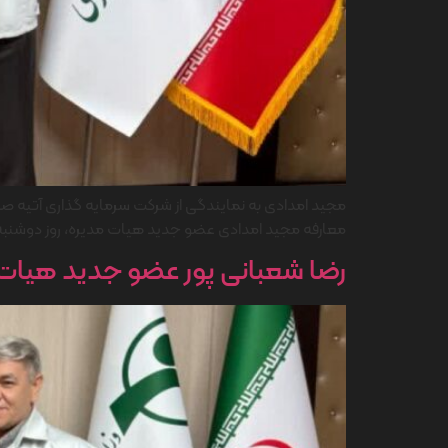
مجید امدادی به نمایندگی از شرکت سرمایه گذاری آتیه صب
معارفه مجید امدادی عضو جدید هیات مدیره، روز دوشنبه ۲۰ امرداد ۱۴۰۴ با حضور ابوالفضل باباپور مدیرعامل و حمید ذوالفقاری رئیس 
رضا شعبانی پور عضو جدید هیات مد