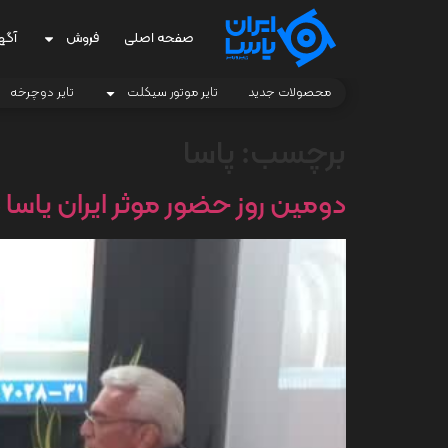
صفحه اصلی
فروش
آگه
محصولات جدید
تایر موتور سیکلت
تایر دوچرخه
برچسب:
پاسا
دومین روز حضور موثر ایران یاسا در کیش اکسپو 25