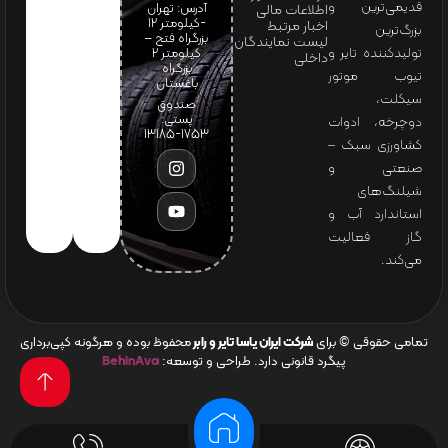
قدیمی‌ترین و
آدرس: تهران
اطلاعات مالی
-کیلومتر 12
اخبار مرتبط
بزرگ‌ترین
بزرگراه فتح –
لیست نمایندگان
تولیدکننده تایر و
کیلومتر ۲
داخلی
بزرگراه
تیوب موتور
باغستان
سیکلت،
صندوق
پستی:
دوچرخه، ادوات
1753-13185
کشاورزی سبک –
صنعتی و
شیلنگ‌های
استاندارد آب و
گاز فعالیت
می‌کند.
تمامی حقوقی © برای
شرکت ایران یاسا تایر و رابر
محفوظ بوده و هرگونه کپی‌برداری
پیگرد قانونی دارد. طراحی و توسعه:
BehinAva