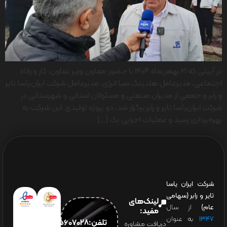
در آیینی که ۲۱ بهمن‌ماه ۱۴۰۴ با حضور معاون وزیر تعاون، کار و رفاه
اجتماعی، مدیرعامل هلدینگ صبا انرژی، مدیرعامل شرکت ایران‌یاسا تایر
و رابر و جمعی از مدیران صنعتی و مسئولان استانی و شهرستانی در
شرکت ایران‌یاسا تایر و رابر برگزار شد، دو پروژه تولیدی این شرکت به
بهره‌برداری رسید و عملیات اجرایی یک […]
شرکت ایران یاسا
تایر و رابر (سهامی
لینک‌های
عام)
از سال
مفید:
۱۳۴۷
به عنوان
تلفن:65607028(021)
دریافت مشاوره