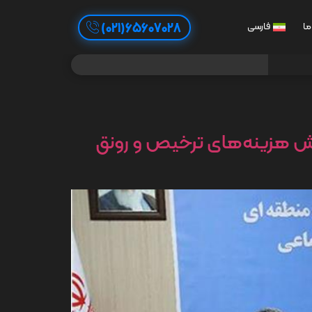
65607028(021)
ما
فارسی
ش هزینه‌های ترخیص و رونق