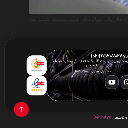
 راه اندازی تولید تریپلکس این شرکت دیدن کرد. شرکت ایران
656(021)
آدرس: تهران -کیلومتر 12 بزرگراه فتح – کیلومتر ۲ بزرگراه
باغستان
صندوق پستی: 1753-13185
 و توسعه:
BehinAva