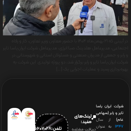
در آیینی که ۲۱ بهمن‌ماه ۱۴۰۴ با حضور معاون وزیر تعاون، کار و رفاه
اجتماعی، مدیرعامل هلدینگ صبا انرژی، مدیرعامل شرکت ایران‌یاسا تایر
و رابر و جمعی از مدیران صنعتی و مسئولان استانی و شهرستانی در
شرکت ایران‌یاسا تایر و رابر برگزار شد، دو پروژه تولیدی این شرکت به
بهره‌برداری رسید و عملیات اجرایی یک […]
شرکت ایران یاسا
تایر و رابر (سهامی
لینک‌های
عام)
از سال
مفید:
۱۳۴۷
به عنوان
تلفن:65607028(021)
دریافت مشاوره