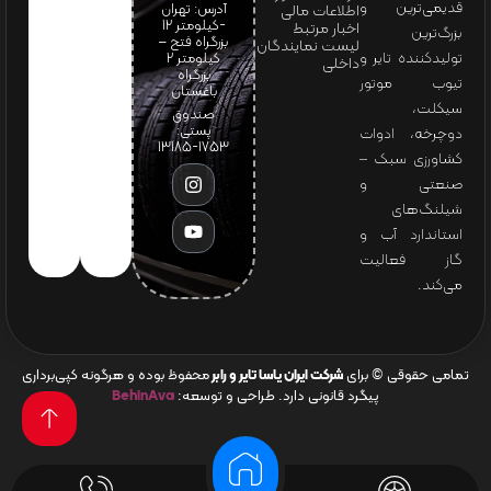
قدیمی‌ترین و
آدرس: تهران
اطلاعات مالی
-کیلومتر 12
اخبار مرتبط
بزرگ‌ترین
بزرگراه فتح –
لیست نمایندگان
تولیدکننده تایر و
کیلومتر ۲
داخلی
بزرگراه
تیوب موتور
باغستان
سیکلت،
صندوق
پستی:
دوچرخه، ادوات
1753-13185
کشاورزی سبک –
صنعتی و
شیلنگ‌های
استاندارد آب و
گاز فعالیت
می‌کند.
تمامی حقوقی © برای
شرکت ایران یاسا تایر و رابر
محفوظ بوده و هرگونه کپی‌برداری
پیگرد قانونی دارد. طراحی و توسعه:
BehinAva