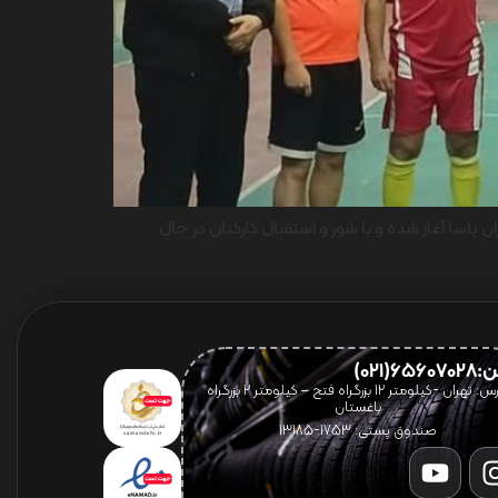
هفته بسیج از روز شنبه ۱۵ آذر ماه در سالن ورزشی شهدای ایران یاسا آغاز شده و با شور و استقبال کارکنان در حال
656(021)
آدرس: تهران -کیلومتر 12 بزرگراه فتح – کیلومتر ۲ بزرگراه
باغستان
صندوق پستی: 1753-13185