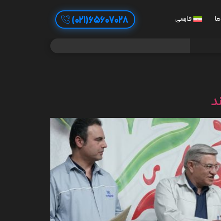
65607028(021)
ما
فارسی
د