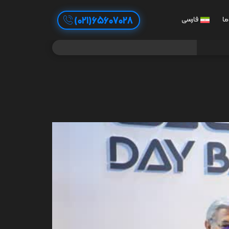
65607028(021)
ما
فارسی