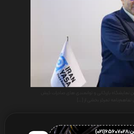
ین نمایشگاه بازرگانی و توانمندی های صادرات کیش
656(021)