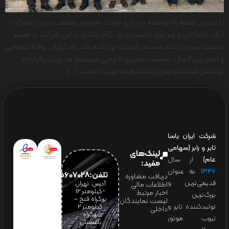
با تدوین نقشه راه توسعه پایدار و حرکت به‌سوی صنعت سبز در شرکت
ایران یاسا تایر و رابر برای نخستین بار، گام بلندی در این شرکت در مسیر
صنعت سبز و ارتقاء مستمر کیفیت برداشته شد. به گزارش روابط عمومی
و امور بین الملل، نشست ممیزی خارجی سیستم مدیریت یکپارچه
براساس استانداردهای سیستم مدیریت کیفیت […]
شرکت ایران یاسا
تایر و رابر (سهامی
لینک‌های
عام)
از سال
مفید:
۱۳۴۷
به عنوان
تلفن:65607028(021)
دریافت مشاوره
قدیمی‌ترین و
آدرس: تهران
اطلاعات مالی
-کیلومتر 12
اخبار مرتبط
بزرگ‌ترین
بزرگراه فتح –
لیست نمایندگان
تولیدکننده تایر و
کیلومتر ۲
داخلی
بزرگراه
تیوب موتور
باغستان