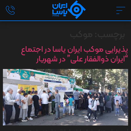
برچسب:
موکب
پذیرایی موکب ایران یاسا در اجتماع
“ایران ذوالفقار علی” در شهریار