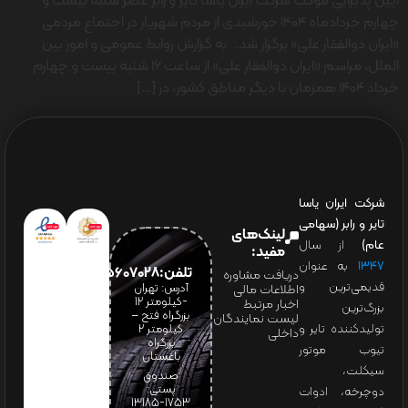
آیین پذیرایی موکب شرکت ایران یاسا تایر و رابر عصر شنبه بیست و
چهارم خردادماه 1404 خورشیدی از مردم شهریار در اجتماع مردمی
«ایران ذوالفقار علی» برگزار شد. به گزارش روابط عمومی و امور بین
الملل، مراسم «ایران ذوالفقار علی» از ساعت ۱۶ شنبه بیست و چهارم
خرداد ۱۴۰۴ همزمان با دیگر مناطق کشور، در […]
شرکت ایران یاسا
تایر و رابر (سهامی
لینک‌های
عام)
از سال
مفید:
۱۳۴۷
به عنوان
تلفن:65607028(021)
دریافت مشاوره
قدیمی‌ترین و
آدرس: تهران
اطلاعات مالی
-کیلومتر 12
اخبار مرتبط
بزرگ‌ترین
بزرگراه فتح –
لیست نمایندگان
تولیدکننده تایر و
کیلومتر ۲
داخلی
بزرگراه
تیوب موتور
باغستان
سیکلت،
صندوق
پستی:
دوچرخه، ادوات
1753-13185