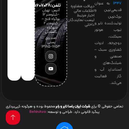
۱۳۴۷
به عنوان
تلفن:65607028(021)
دریافت مشاوره
قدیمی‌ترین و
آدرس: تهران
اطلاعات مالی
-کیلومتر 12
اخبار مرتبط
بزرگ‌ترین
بزرگراه فتح –
لیست نمایندگان
تولیدکننده تایر و
کیلومتر ۲
داخلی
بزرگراه
تیوب موتور
باغستان
سیکلت،
صندوق
پستی:
دوچرخه، ادوات
1753-13185
کشاورزی سبک –
صنعتی و
شیلنگ‌های
استاندارد آب و
گاز فعالیت
می‌کند.
تمامی حقوقی © برای
شرکت ایران یاسا تایر و رابر
محفوظ بوده و هرگونه کپی‌برداری
پیگرد قانونی دارد. طراحی و توسعه:
BehinAva