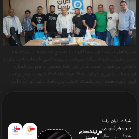
مدیرعامل شرکت ایران یاسا تایر و رابر تصریح کرد: مهم ترین وظیفه
مدیران شرکت، ارتقاء سطح معیشت و بهبود کیفی خدمات به شاغلان و
کارکنان این شرکت است. به گزارش روابط عمومی و امور بین الملل،
ابوالفضل باباپور روز چهارشنبه 29 مردادماه 1404 خورشیدی در دومین
آیین تکریم همکاران بازنشسته شرکت ایران یاسا، تاکید کرد:نگاه […]
شرکت ایران یاسا
تایر و رابر (سهامی
لینک‌های
عام)
از سال
مفید: