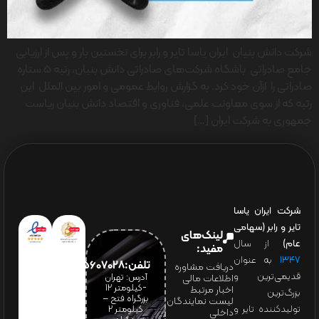
شرکت دانش بنیان ایران یاسا تایر و رابر برای نخستین بار و پس از ارزیابی
جامع صادراتی باشگاه شرکت‌های صادراتی دانش بنیان، رتبه 5 ستاره
صادراتی را ازآن خود کرد. به گزارش روابط عمومی و امور بین الملل این
رتبه که از سوی معاونت علمی‌‌، فناوری و اقتصاد دانش بنیان ریاست
جمهوری به شرکت ایران […]
شرکت ایران یاسا
تایر و رابر (سهامی
لینک‌های
عام)
از سال
مفید:
۱۳۴۷
به عنوان
تلفن:65607028(021)
دریافت مشاوره
قدیمی‌ترین و
آدرس: تهران
اطلاعات مالی
-کیلومتر 12
اخبار مرتبط
بزرگ‌ترین
بزرگراه فتح –
لیست نمایندگان
تولیدکننده تایر و
کیلومتر ۲
داخلی