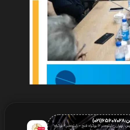
656(021)
آدرس: تهران -کیلومتر 12 بزرگراه فتح – کیلومتر ۲ بزرگراه