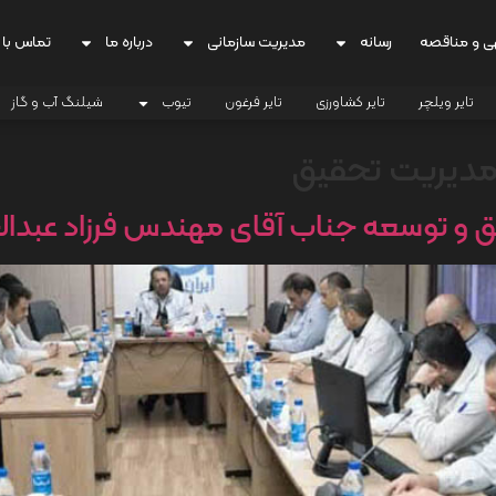
ی و مناقصه
رسانه
مدیریت سازمانی
درباره ما
تماس با 
تایر ویلچر
تایر کشاورزی
تایر فرغون
تیوب
شیلنگ آب و گاز
مدیریت تحقیق
 و توسعه جناب آقای مهندس فرزاد عبدال