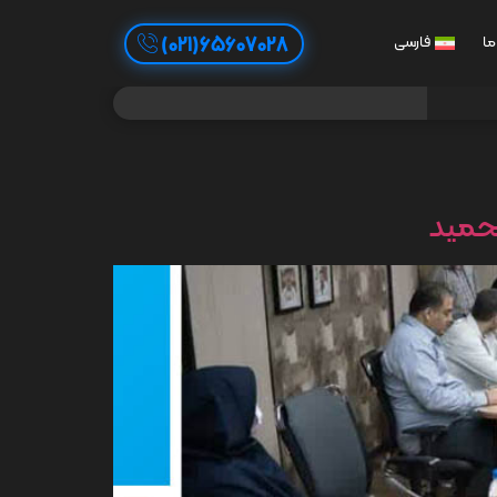
65607028(021)
ما
فارسی
حمید