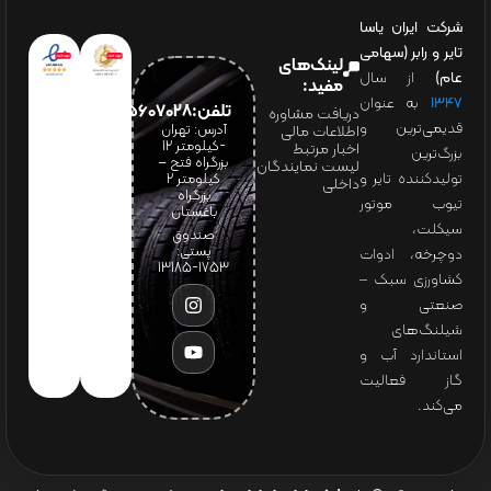
شرکت ایران یاسا
تایر و رابر (سهامی
لینک‌های
عام)
از سال
مفید:
۱۳۴۷
به عنوان
تلفن:65607028(021)
دریافت مشاوره
قدیمی‌ترین و
آدرس: تهران
اطلاعات مالی
-کیلومتر 12
اخبار مرتبط
بزرگ‌ترین
بزرگراه فتح –
لیست نمایندگان
تولیدکننده تایر و
کیلومتر ۲
داخلی
بزرگراه
تیوب موتور
باغستان
سیکلت،
صندوق
پستی:
دوچرخه، ادوات
1753-13185
کشاورزی سبک –
صنعتی و
شیلنگ‌های
استاندارد آب و
گاز فعالیت
می‌کند.