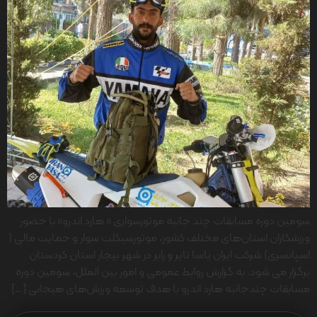
سومین دوره مسابقات چند جانبه موتورسواری « هارد اندرو» با حضور
ورزشکاران استان‌های مختلف کشور، موتورسیکلت سوار و حمایت مالی (
اسپانسری) شرکت ایران یاسا تایر و رابر در شهر بیجار استان کردستان
برگزار می شود. به گزارش روابط عمومی و امور بین الملل، سومین دوره
مسابقات چندجانبه هارد اندرو با هدف توسعه ورزش‌های هیجانی […]