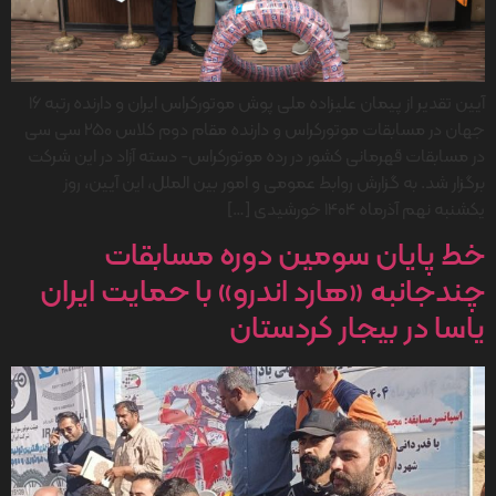
آیین تقدیر از پیمان علیزاده ملی پوش موتورکراس ایران و دارنده رتبه ۱۶
جهان در مسابقات موتورکراس و دارنده مقام دوم کلاس 250 سی سی
در مسابقات قهرمانی کشور در رده موتورکراس- دسته آزاد در این شرکت
برگزار شد. به گزارش روابط عمومی و امور بین الملل، این آیین، روز
یکشنبه نهم آذرماه 1404 خورشیدی […]
خط پایان سومین دوره مسابقات
چندجانبه «هارد اندرو» با حمایت ایران
یاسا در بیجار کردستان