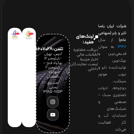
شرکت ایران یاسا
تایر و رابر (سهامی
لینک‌های
عام)
از سال
مفید:
۱۳۴۷
به عنوان
تلفن:65607028(021)
دریافت مشاوره
قدیمی‌ترین و
آدرس: تهران
اطلاعات مالی
-کیلومتر 12
اخبار مرتبط
بزرگ‌ترین
بزرگراه فتح –
لیست نمایندگان
تولیدکننده تایر و
کیلومتر ۲
داخلی
بزرگراه
تیوب موتور
باغستان
سیکلت،
صندوق
پستی:
دوچرخه، ادوات
1753-13185
کشاورزی سبک –
صنعتی و
شیلنگ‌های
استاندارد آب و
گاز فعالیت
می‌کند.