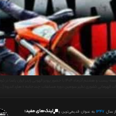
نخستین دوره مسابقات قهرمانی ایران در رده هارد اندرو، جمعه بیست و هشتم آذرماه 
مسابقات قهرمانی کشوری نظیر سومین دوره مسابقات چندجانبه « هارد اندرو» […
لینک‌های مفید:
ز سال
۱۳۴۷
به عنوان قدیمی‌ترین و
تلفن:07028