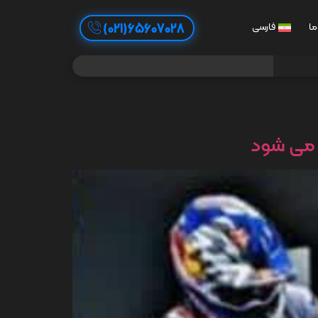
65607028(021)
ما
فارسی
ر می شود