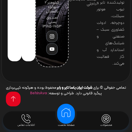
تولیدکننده تایر و
کیلومتر ۲
داخلی
بزرگراه
تیوب موتور
باغستان
سیکلت،
صندوق
پستی:
دوچرخه، ادوات
1753-13185
کشاورزی سبک –
صنعتی و
شیلنگ‌های
استاندارد آب و
گاز فعالیت
می‌کند.
تمامی حقوقی © برای
شرکت ایران یاسا تایر و رابر
محفوظ بوده و هرگونه کپی‌برداری
پیگرد قانونی دارد. طراحی و توسعه:
BehinAva
محصولات
صفحه نخست
اطلاعات تماس