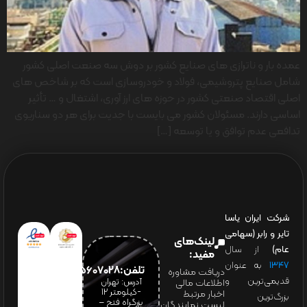
عمده بار و ناترازی های صنایع کشور بر دوش سه صنعت اصلی کشور
شامل صنایع پتروشیمی، فولاد و خودروسازی است که بر شاخص های
اصلی اقتصاد صنعتی کشور در حوزه های ارز آوری، اشتغال و … تأثیر
اساسی دارند. مسئولان کشور می بایست با جدیت برای هر دو سناریوی
تدافعی عدم توافق و یا توسعه […]
شرکت ایران یاسا
تایر و رابر (سهامی
لینک‌های
عام)
از سال
مفید:
۱۳۴۷
به عنوان
تلفن:65607028(021)
دریافت مشاوره
قدیمی‌ترین و
آدرس: تهران
اطلاعات مالی
-کیلومتر 12
اخبار مرتبط
بزرگ‌ترین
بزرگراه فتح –
لیست نمایندگان