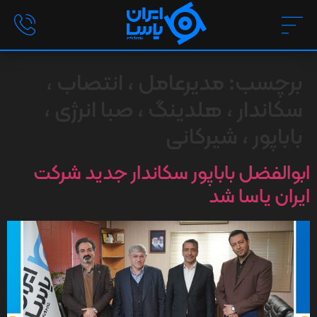
برچسب:
مدیرعامل ، انتصاب ،
سکاندار ، هلدینگ ، صبا انرژی ،
باباپور ، شیرکانی
ابوالفضل باباپور سکاندار جدید شرکت
ایران یاسا شد