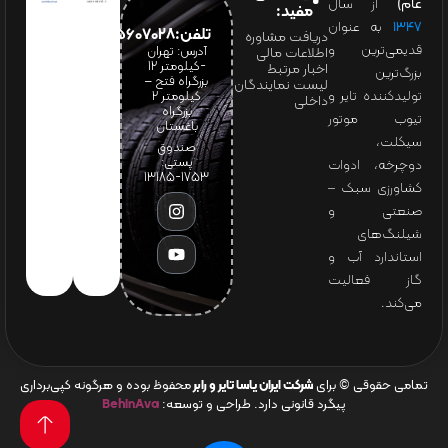
عام)
از سال
مفید:
۱۳۴۷
به عنوان
تلفن:65607028(021)
دریافت مشاوره
قدیمی‌ترین و
آدرس: تهران
اطلاعات مالی
-کیلومتر 12
اخبار مرتبط
بزرگ‌ترین
بزرگراه فتح –
لیست نمایندگان
تولیدکننده تایر و
کیلومتر ۲
داخلی
بزرگراه
تیوب موتور
باغستان
سیکلت،
صندوق
پستی:
دوچرخه، ادوات
1753-13185
کشاورزی سبک –
صنعتی و
شیلنگ‌های
استاندارد آب و
گاز فعالیت
می‌کند.
تمامی حقوقی © برای
شرکت ایران یاسا تایر و رابر
محفوظ بوده و هرگونه کپی‌برداری
پیگرد قانونی دارد. طراحی و توسعه:
BehinAva