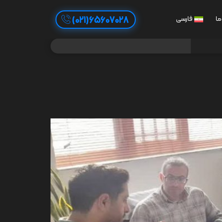
65607028(021)
ما
فارسی