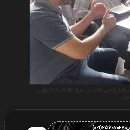
کت ایران یاسا تایر وو رابر آغاز شد. به گزارش روابط عمومی و امور بین الملل، کارگاه های آموزشی
656(021)