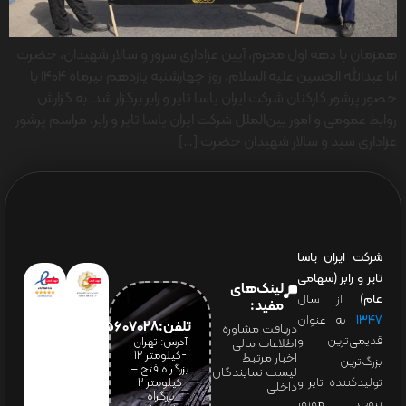
همزمان با دهه اول محرم، آیین عزاداری سرور و سالار شهیدان، حضرت
ابا عبدالله الحسین علیه السلام، روز چهارشنبه یازدهم تیرماه ۱۴۰۴ با
حضور پرشور کارکنان شرکت ایران یاسا تایر و رابر برگزار شد. به گزارش
روابط عمومی و امور بین‌الملل شرکت ایران یاسا تایر و رابر، مراسم پرشور
عزاداری سید و سالار شهیدان حضرت […]
شرکت ایران یاسا
تایر و رابر (سهامی
لینک‌های
عام)
از سال
مفید:
۱۳۴۷
به عنوان
تلفن:65607028(021)
دریافت مشاوره
قدیمی‌ترین و
آدرس: تهران
اطلاعات مالی
-کیلومتر 12
اخبار مرتبط
بزرگ‌ترین
بزرگراه فتح –
لیست نمایندگان
تولیدکننده تایر و
کیلومتر ۲
داخلی
بزرگراه
تیوب موتور