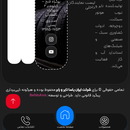
بزرگراه فتح –
لیست نمایندگان
تولیدکننده تایر و
کیلومتر ۲
داخلی
بزرگراه
تیوب موتور
باغستان
سیکلت،
صندوق
پستی:
دوچرخه، ادوات
1753-13185
کشاورزی سبک –
صنعتی و
شیلنگ‌های
استاندارد آب و
گاز فعالیت
می‌کند.
تمامی حقوقی © برای
شرکت ایران یاسا تایر و رابر
محفوظ بوده و هرگونه کپی‌برداری
پیگرد قانونی دارد. طراحی و توسعه:
BehinAva
محصولات
صفحه نخست
اطلاعات تماس