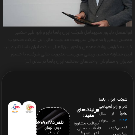
ابوالفضل باباپور مدیرعامل شرکت ایران یاسا تایر و رابر، طی حکمی
محسن ربیعی را به عنوان سرپرست مدیریت مالی این شرکت منصوب
کرد. به گزارش روابط عمومی و امور بین‌الملل شرکت ایران یاسا تایر و رابر،
آیین معارفه محسن ربیعی سرپرست مدیریت مالی شرکت، با حضور
مدیران و معاونان واحدهای مختلف ایران یاسا در سالن […]
شرکت ایران یاسا
تایر و رابر (سهامی
لینک‌های
عام)
از سال
مفید:
۱۳۴۷
به عنوان
تلفن:65607028(021)
دریافت مشاوره
قدیمی‌ترین و
آدرس: تهران
اطلاعات مالی
-کیلومتر 12
اخبار مرتبط
بزرگ‌ترین