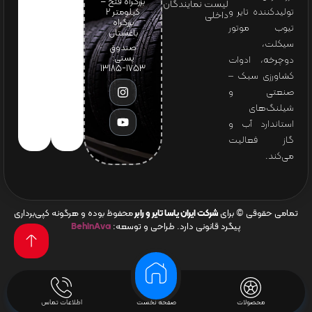
بزرگراه فتح –
لیست نمایندگان
تولیدکننده تایر و
کیلومتر ۲
داخلی
بزرگراه
تیوب موتور
باغستان
سیکلت،
صندوق
پستی:
دوچرخه، ادوات
1753-13185
کشاورزی سبک –
صنعتی و
شیلنگ‌های
استاندارد آب و
گاز فعالیت
می‌کند.
تمامی حقوقی © برای
شرکت ایران یاسا تایر و رابر
محفوظ بوده و هرگونه کپی‌برداری
پیگرد قانونی دارد. طراحی و توسعه:
BehinAva
محصولات
صفحه نخست
اطلاعات تماس