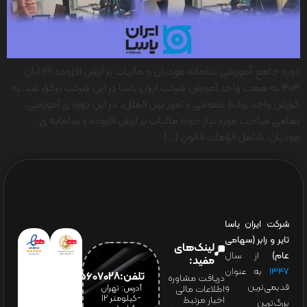
دوره جامع آموزشی سامانه مودیان و مالیات بر ارزش افزوده ۲۹ آبان
۱۴۰۴ به همت واحد آموزش شرکت ایران یاسا در این شرکت برگزار شد. به
گزارش واحد روابط عمومی و امور بین الملل، در این دوره ی آموزشی،
تمامی مباحث مورد نیاز حوزه مالیات بر ارزش افزوده و سامانه ی
مودیان، شامل الزامات قانون […]
شرکت ایران یاسا
تایر و رابر (سهامی
لینک‌های
عام)
از سال
مفید:
۱۳۴۷
به عنوان
تلفن:65607028(021)
دریافت مشاوره
قدیمی‌ترین و
آدرس: تهران
اطلاعات مالی
-کیلومتر 12
اخبار مرتبط
بزرگ‌ترین