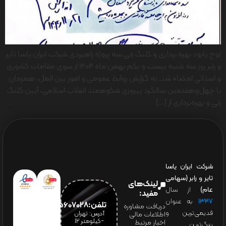
لوح یابود بهره برداری و کلنگ زنی سه پروژه راهبردی شرکت ایران یاسا تایر
و رابر روز سه شنبه بیست و یکم بهمن ماه 1404 از سوی مقامات کشوری
و استانی امضاء شد. به گزارش روابط عمومی و امور بین المل، همزمان
با چهل‌وهفتمین سالگرد پیروزی شکوهمند انقلاب اسلامی، آیین کلنگ
زنی و بهره‌برداری از […]
شرکت ایران یاسا
تایر و رابر (سهامی
لینک‌های
عام)
از سال
مفید:
۱۳۴۷
به عنوان
تلفن:65607028(021)
دریافت مشاوره
قدیمی‌ترین و
آدرس: تهران
اطلاعات مالی
-کیلومتر 12
اخبار مرتبط
بزرگ‌ترین