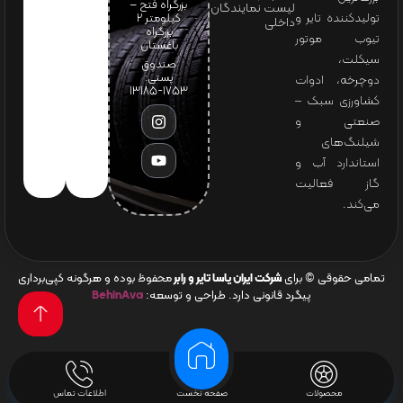
بزرگراه فتح –
لیست نمایندگان
تولیدکننده تایر و
کیلومتر ۲
داخلی
بزرگراه
تیوب موتور
باغستان
سیکلت،
صندوق
پستی:
دوچرخه، ادوات
1753-13185
کشاورزی سبک –
صنعتی و
شیلنگ‌های
استاندارد آب و
گاز فعالیت
می‌کند.
تمامی حقوقی © برای
شرکت ایران یاسا تایر و رابر
محفوظ بوده و هرگونه کپی‌برداری
پیگرد قانونی دارد. طراحی و توسعه:
BehinAva
محصولات
صفحه نخست
اطلاعات تماس