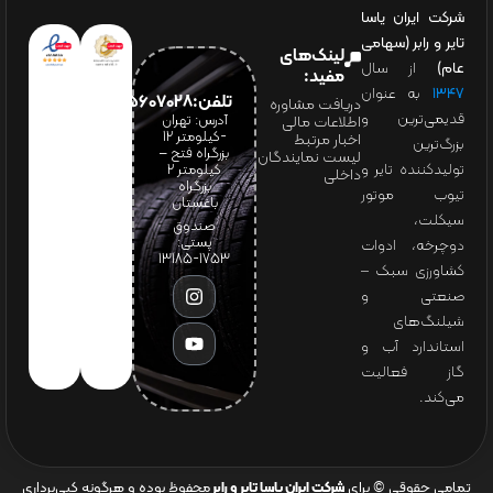
شرکت ایران یاسا
تایر و رابر (سهامی
لینک‌های
عام)
از سال
مفید:
۱۳۴۷
به عنوان
تلفن:65607028(021)
دریافت مشاوره
قدیمی‌ترین و
آدرس: تهران
اطلاعات مالی
-کیلومتر 12
اخبار مرتبط
بزرگ‌ترین
بزرگراه فتح –
لیست نمایندگان
تولیدکننده تایر و
کیلومتر ۲
داخلی
بزرگراه
تیوب موتور
باغستان
سیکلت،
صندوق
پستی:
دوچرخه، ادوات
1753-13185
کشاورزی سبک –
صنعتی و
شیلنگ‌های
استاندارد آب و
گاز فعالیت
می‌کند.
تمامی حقوقی © برای
شرکت ایران یاسا تایر و رابر
محفوظ بوده و هرگونه کپی‌برداری