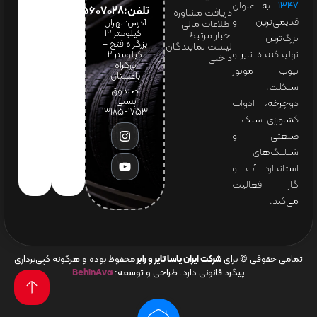
۱۳۴۷
به عنوان
تلفن:65607028(021)
دریافت مشاوره
قدیمی‌ترین و
آدرس: تهران
اطلاعات مالی
-کیلومتر 12
اخبار مرتبط
بزرگ‌ترین
بزرگراه فتح –
لیست نمایندگان
تولیدکننده تایر و
کیلومتر ۲
داخلی
بزرگراه
تیوب موتور
باغستان
سیکلت،
صندوق
پستی:
دوچرخه، ادوات
1753-13185
کشاورزی سبک –
صنعتی و
شیلنگ‌های
استاندارد آب و
گاز فعالیت
می‌کند.
تمامی حقوقی © برای
شرکت ایران یاسا تایر و رابر
محفوظ بوده و هرگونه کپی‌برداری
پیگرد قانونی دارد. طراحی و توسعه:
BehinAva