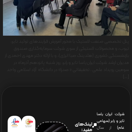
پنل تخصصی صنعت لاستیک با محور آموزش فرایندهای تولید تایر،
تیوب، و محصولات لاستیکی از سوی شرکت سرمایه‌گذاری صندوق
بازنشستگی کشوری (هلدینگ صبا انرژی)، و با ارائه دکتر مهدی احمدی از
مدیران ارشد شرکت ایران‌یاسا تایر و رابر، روز شنبه پانزدهم آذرماه در
سومین رویداد علمی ـ تحقیقاتی « صدرا» در دانشگاه آزاد اسلامی واحد
[…]
شرکت ایران یاسا
تایر و رابر (سهامی
لینک‌های
عام)
از سال
مفید: