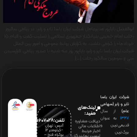
ابوالفضل باباپور مدیرعامل شرکت ایران یاسا تایر و رابر، در پیامی سالروز
رحلت امام خمینی بنیانگذار جمهوری اسلامی را تسلیت گفت و قیام ۱۵
خرداد‌ماه را گرامی داشت. به گزارش روابط عمومی و امور بین الملل
شرکت ایران یاسا تایر و رابر، باباپور روز سه شنبه با صدور پیامی، فرارسیدن
سی و سومین سالگرد رحلت […]
شرکت ایران یاسا
تایر و رابر (سهامی
لینک‌های
عام)
از سال
مفید:
۱۳۴۷
به عنوان
تلفن:65607028(021)
دریافت مشاوره
قدیمی‌ترین و
آدرس: تهران
اطلاعات مالی
-کیلومتر 12
اخبار مرتبط
بزرگ‌ترین
بزرگراه فتح –
لیست نمایندگان