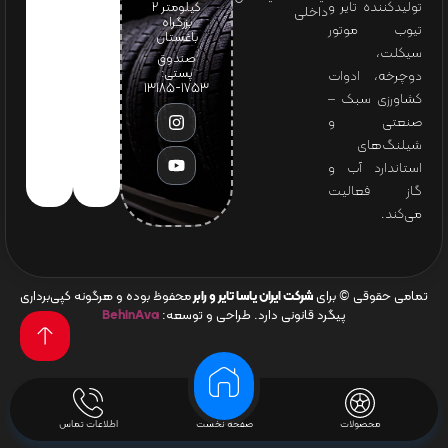
تولیدکننده تایر و
کیلومتر ۲
داخلی
بزرگراه
تیوب موتور
باغستان
سیکلت،
صندوق
پستی:
دوچرخه، ادوات
1753-13185
کشاورزی سبک –
صنعتی و
شیلنگ‌های
استاندارد آب و
گاز فعالیت
می‌کند.
تمامی حقوقی © برای
شرکت ایران یاسا تایر و رابر
محفوظ بوده و هرگونه کپی‌برداری
پیگرد قانونی دارد. طراحی و توسعه:
BehinAva
محصولات
صفحه نخست
اطلاعات تماس