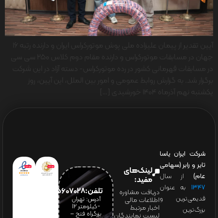
آیین تقدیر از پیمان علیزاده ملی پوش موتورکراس ایران و دارنده رتبه ۱۶
جهان در مسابقات موتورکراس و دارنده مقام دوم کلاس 250 سی سی
در مسابقات قهرمانی کشور در رده موتورکراس- دسته آزاد در این شرکت
برگزار شد. به گزارش روابط عمومی و امور بین الملل، این آیین، روز
یکشنبه نهم آذرماه 1404 خورشیدی […]
شرکت ایران یاسا
تایر و رابر (سهامی
لینک‌های
عام)
از سال
مفید:
۱۳۴۷
به عنوان
تلفن:65607028(021)
دریافت مشاوره
قدیمی‌ترین و
آدرس: تهران
اطلاعات مالی
-کیلومتر 12
اخبار مرتبط
بزرگ‌ترین
بزرگراه فتح –
لیست نمایندگان