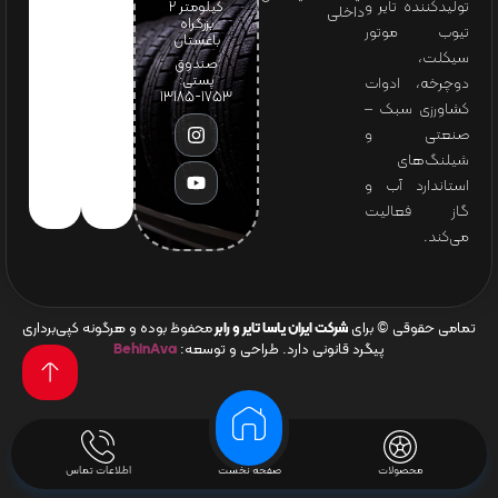
تولیدکننده تایر و
کیلومتر ۲
داخلی
بزرگراه
تیوب موتور
باغستان
سیکلت،
صندوق
پستی:
دوچرخه، ادوات
1753-13185
کشاورزی سبک –
صنعتی و
شیلنگ‌های
استاندارد آب و
گاز فعالیت
می‌کند.
تمامی حقوقی © برای
شرکت ایران یاسا تایر و رابر
محفوظ بوده و هرگونه کپی‌برداری
پیگرد قانونی دارد. طراحی و توسعه:
BehinAva
محصولات
صفحه نخست
اطلاعات تماس