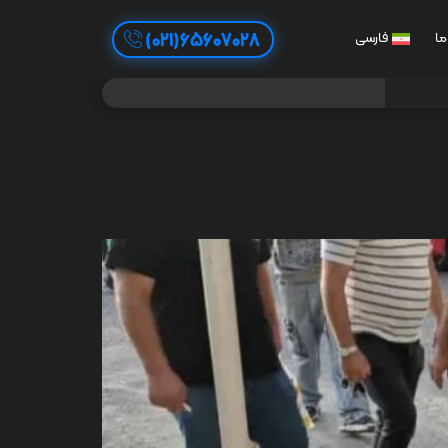
65607028(021)
ما
فارسی