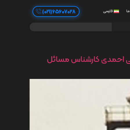
65607028(021)
ما
فارسی
علی احمدی کارشناس مسائل