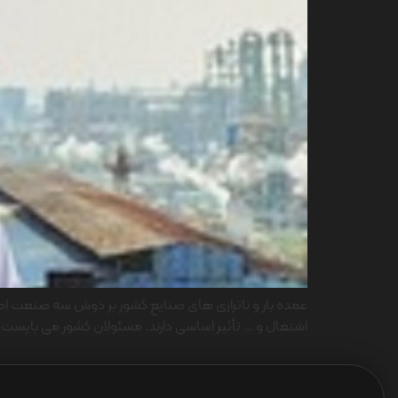
عمده بار و ناترازی های صنایع کشور بر دوش سه صنعت ا
اشتغال و … تأثیر اساسی دارند. مسئولان کشور می بایست 