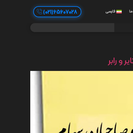
65607028(021)
ما
فارسی
 و رابر