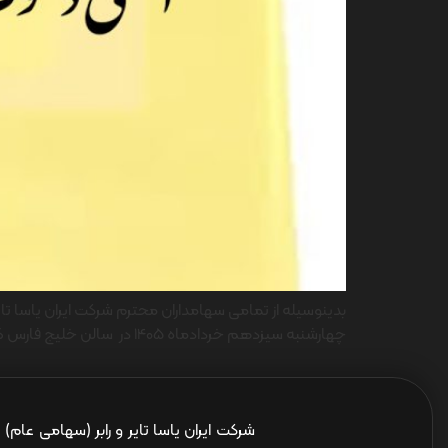
چهارشنبه سیزدهم خردادماه 1405 در سالن خلیج فارس گروه سرمایه گذاری صندوق بازنشستگی کشوری( هلدینگ صبا انرژی) به آدرس تهران – ونک […]
شرکت ایران یاسا تایر و رابر (سهامی عام)
ا