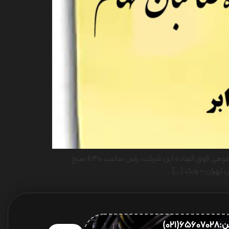
بدینوسیله از تمامی سهامداران محترم شرکت ایران یاسا تایر و رابر یا نمایندگان قانونی آنها دعوت به عمل می­ آید تا در جلسه مجمع عمومی فوق العاده این شرکت، راس ساعت 11:30 صبح
656(021)