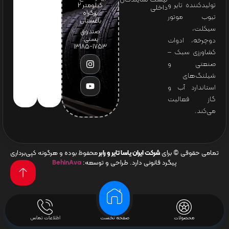
تولیدکننده تایر و
کیلومتر ۲
داخلی
بزرگراه
تیوب موتور
باغستان
سیکلت،
صندوق
پستی:
دوچرخه، ادوات
1753-13185
کشاورزی سبک –
صنعتی و
شیلنگ‌های
استاندارد آب و
گاز فعالیت
می‌کند.
تمامی حقوقی © برای
شرکت ایران یاسا تایر و رابر
محفوظ بوده و هرگونه کپی‌برداری
پیگرد قانونی دارد. طراحی و توسعه:
BehinAva
محصولات
صفحه نخست
اطلاعات تماس