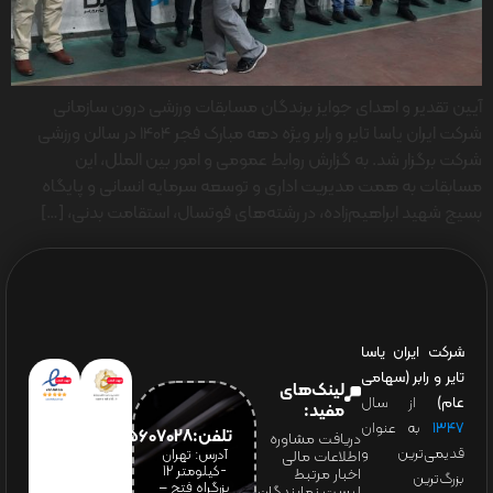
آیین تقدیر و اهدای جوایز برندگان مسابقات ورزشی درون سازمانی
شرکت ایران یاسا تایر و رابر ویژه دهه مبارک فجر 1404 در سالن ورزشی
شرکت برگزار شد. به گزارش روابط عمومی و امور بین الملل، این
مسابقات به همت مدیریت اداری و توسعه سرمایه انسانی و پایگاه
بسیج شهید ابراهیم‌زاده، در رشته‌های فوتسال، استقامت بدنی، […]
شرکت ایران یاسا
تایر و رابر (سهامی
لینک‌های
عام)
از سال
مفید:
۱۳۴۷
به عنوان
تلفن:65607028(021)
دریافت مشاوره
قدیمی‌ترین و
آدرس: تهران
اطلاعات مالی
-کیلومتر 12
اخبار مرتبط
بزرگ‌ترین
بزرگراه فتح –
لیست نمایندگان