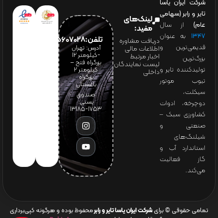
شرکت ایران یاسا
تایر و رابر (سهامی
لینک‌های
عام)
از سال
مفید:
۱۳۴۷
به عنوان
تلفن:65607028(021)
دریافت مشاوره
قدیمی‌ترین و
آدرس: تهران
اطلاعات مالی
-کیلومتر 12
اخبار مرتبط
بزرگ‌ترین
بزرگراه فتح –
لیست نمایندگان
تولیدکننده تایر و
کیلومتر ۲
داخلی
بزرگراه
تیوب موتور
باغستان
سیکلت،
صندوق
پستی:
دوچرخه، ادوات
1753-13185
کشاورزی سبک –
صنعتی و
شیلنگ‌های
استاندارد آب و
گاز فعالیت
می‌کند.
تمامی حقوقی © برای
شرکت ایران یاسا تایر و رابر
محفوظ بوده و هرگونه کپی‌برداری