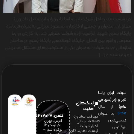
در نشست مدیرعامل شرکت ایران‌یاسا تایر و رابر، ابوالفضل باباپور با
معاونان، مدیران و جمعی از کارکنان، مسعود میرزایی به‌عنوان فرمانده
پایگاه بسیج شهید ابراهیم زاده شرکت معرفی شد. به گزارش روابط
عمومی و امور بین الملل، جایگاه فرماندهی پایگاه بسیج در ساختار
سازمانی جدید شرکت، به‌عنوان یکی از مسئولیت‌های مستقل مدیریتی
تعریف شده و […]
شرکت ایران یاسا
تایر و رابر (سهامی
لینک‌های
عام)
از سال
مفید:
۱۳۴۷
به عنوان
تلفن:65607028(021)
دریافت مشاوره
قدیمی‌ترین و
آدرس: تهران
اطلاعات مالی
-کیلومتر 12
اخبار مرتبط
بزرگ‌ترین
بزرگراه فتح –
لیست نمایندگان