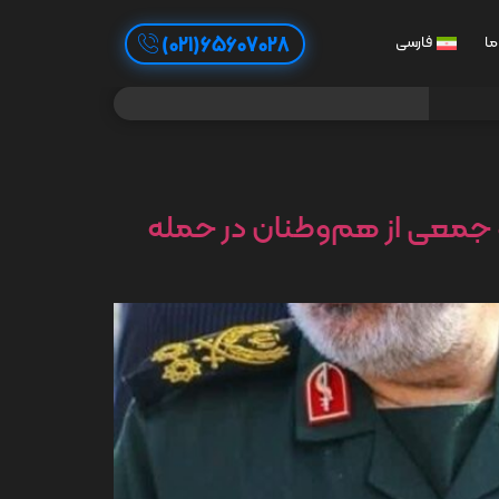
65607028(021)
ما
فارسی
و جمعی از هم‌وطنان در حمله