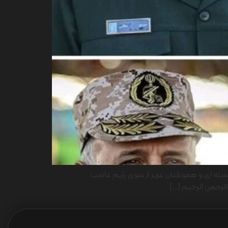
ن هسته ای و هموطنان عزیز از سوی رژیم غاصب
لرحمن الرحیم […]