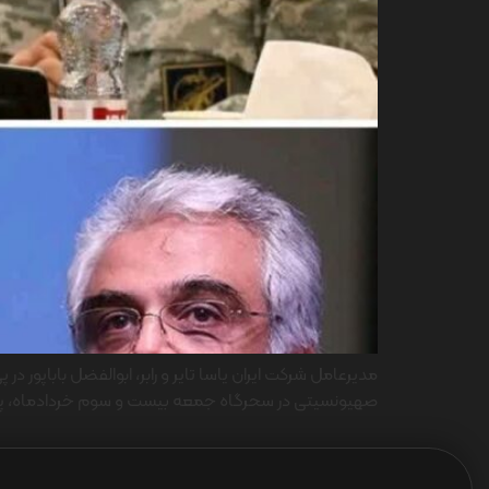
مدیرعامل شرکت ایران یاسا تایر و رابر، ابوالفضل باباپور
صهیونسیتی در سحرگاه جمعه بیست و سوم خردادماه، پیامی