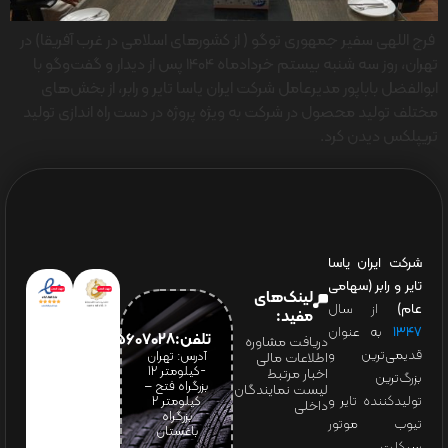
فرج اللهی سفیر جمهوری توگو ( از کشورهای اسلامی در غرب آفریقا) در
تهران، روز سه شنبه بیستم خردادماه 1404 پس از دیدار و گفت‌وگو با
ابوالفضل باباپور مدیرعامل شرکت ایران یاسا تایر و رابر، از بخش‌های
مختلف تولید محصول در شرکت به ویژه پروژه در دست راه اندازی تولید
تریپلکس دیدن کرد.
شرکت ایران یاسا
تایر و رابر (سهامی
لینک‌های
عام)
از سال
مفید:
۱۳۴۷
به عنوان
تلفن:65607028(021)
دریافت مشاوره
قدیمی‌ترین و
آدرس: تهران
اطلاعات مالی
-کیلومتر 12
اخبار مرتبط
بزرگ‌ترین
بزرگراه فتح –
لیست نمایندگان
تولیدکننده تایر و
کیلومتر ۲
داخلی
بزرگراه
تیوب موتور
باغستان
سیکلت،