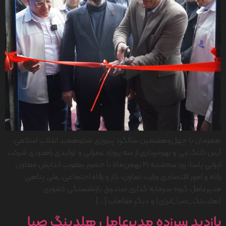
همزمان با چهل‌وهفتمین سالگرد پیروزی شکوهمند انقلاب اسلامی،
آیین کلنگ زنی و بهره‌برداری از سه پروژه عمرانی و تولیدی راهبردی شرکت
ایرانی یاسا، روز سه‌شنبه ۲۱ بهمن‌ماه با حضور یعقوب اندایش معاون
رفاه و امور اقتصادی وزارت تعاون، کار و رفاه اجتماعی، علی پناهی
مدیرعامل گروه سرمایه گذاری صندوق بازنشستگی کشوری
(هلدینگ_صبا_انرژی) و دیگر مقامات […]
بازدید سرزده مدیرعامل هلدینگ صبا