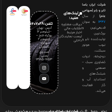
شرکت ایران یاسا
تایر و رابر (سهامی
لینک‌های
عام)
از سال
مفید:
۱۳۴۷
به عنوان
تلفن:65607028(021)
دریافت مشاوره
قدیمی‌ترین و
آدرس: تهران
اطلاعات مالی
-کیلومتر 12
اخبار مرتبط
بزرگ‌ترین
بزرگراه فتح –
لیست نمایندگان
تولیدکننده تایر و
کیلومتر ۲
داخلی
بزرگراه
تیوب موتور
باغستان
سیکلت،
صندوق
پستی:
دوچرخه، ادوات
1753-13185
کشاورزی سبک –
صنعتی و
شیلنگ‌های
استاندارد آب و
گاز فعالیت
می‌کند.
تمامی حقوقی © برای
شرکت ایران یاسا تایر و رابر
محفوظ بوده و هرگونه کپی‌برداری