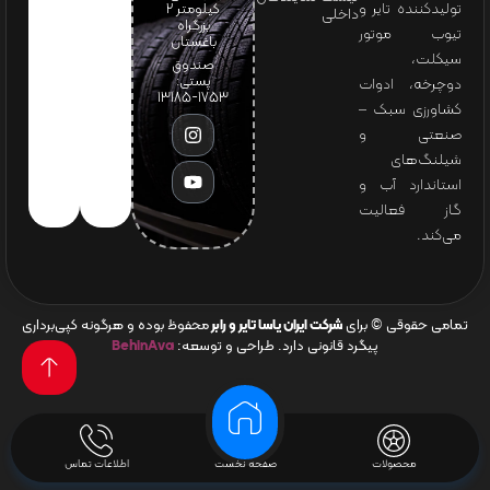
تولیدکننده تایر و
کیلومتر ۲
داخلی
بزرگراه
تیوب موتور
باغستان
سیکلت،
صندوق
پستی:
دوچرخه، ادوات
1753-13185
کشاورزی سبک –
صنعتی و
شیلنگ‌های
استاندارد آب و
گاز فعالیت
می‌کند.
تمامی حقوقی © برای
شرکت ایران یاسا تایر و رابر
محفوظ بوده و هرگونه کپی‌برداری
پیگرد قانونی دارد. طراحی و توسعه:
BehinAva
محصولات
صفحه نخست
اطلاعات تماس