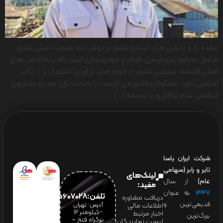
عمده بار و ناترازی های صنایع کشور بر دوش سه صنعت اصلی کشور
شامل صنایع پتروشیمی، فولاد و خودروسازی است که بر شاخص های
اصلی اقتصاد صنعتی کشور در حوزه های ارز آوری، اشتغال و … تأثیر
اساسی دارند. مسئولان کشور می بایست با جدیت برای هر دو سناریوی
تدافعی عدم توافق و یا توسعه […]
شرکت ایران یاسا
تایر و رابر (سهامی
لینک‌های
عام)
از سال
مفید:
۱۳۴۷
به عنوان
تلفن:65607028(021)
دریافت مشاوره
قدیمی‌ترین و
آدرس: تهران
اطلاعات مالی
-کیلومتر 12
اخبار مرتبط
بزرگ‌ترین
بزرگراه فتح –
لیست نمایندگان